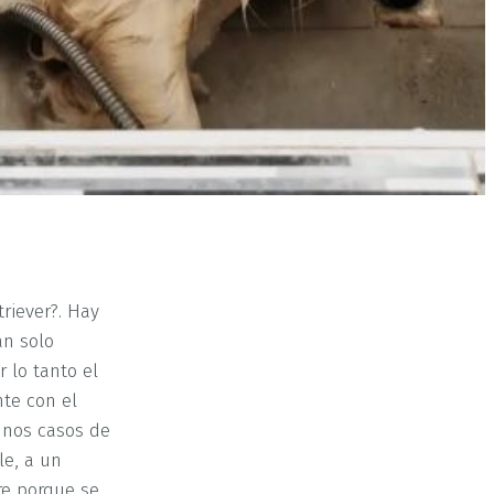
riever?. Hay
an solo
 lo tanto el
nte con el
unos casos de
le, a un
ere porque se