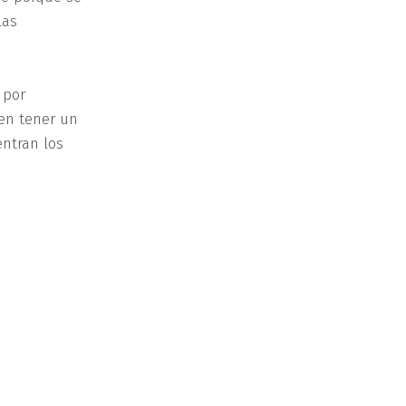
las
 por
en tener un
entran los