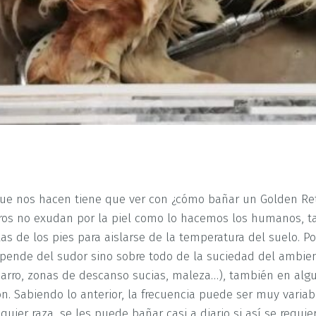
e nos hacen tiene que ver con ¿cómo bañar un Golden Ret
ros no exudan por la piel como lo hacemos los humanos, t
 de los pies para aislarse de la temperatura del suelo. Por
epende del sudor sino sobre todo de la suciedad del ambie
arro, zonas de descanso sucias, maleza…), también en alg
 Sabiendo lo anterior, la frecuencia puede ser muy variab
quier raza, se les puede bañar casi a diario si así se requi